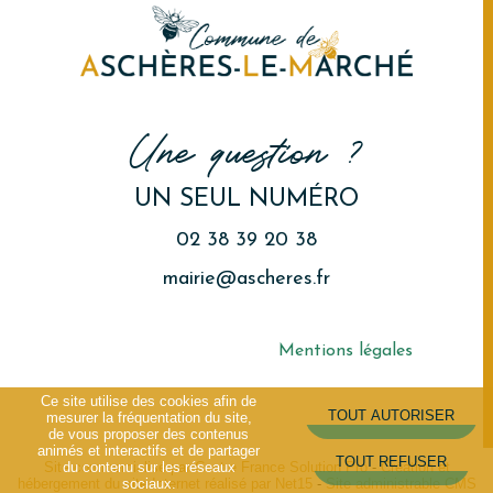
Une question ?
UN SEUL NUMÉRO
02 38 39 20 38
mairie@ascheres.fr
Mentions légales
Ce site utilise des cookies afin de
mesurer la fréquentation du site,
de vous proposer des contenus
animés et interactifs et de partager
du contenu sur les réseaux
Site commercialisé par Centre France Solution Pro
-
Création et
sociaux.
hébergement du site Internet réalisé par Net15
-
Site administrable CMS