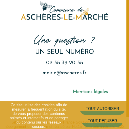
Une question ?
UN SEUL NUMÉRO
02 38 39 20 38
mairie@ascheres.fr
Mentions légales
Ce site utilise des cookies afin de
mesurer la fréquentation du site,
de vous proposer des contenus
animés et interactifs et de partager
du contenu sur les réseaux
Site commercialisé par Centre France Solution Pro
-
Création et
sociaux.
hébergement du site Internet réalisé par Net15
-
Site administrable CMS