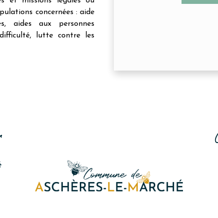
tés et missions légales ou
opulations concernées : aide
s, aides aux personnes
fficulté, lutte contre les
r
é