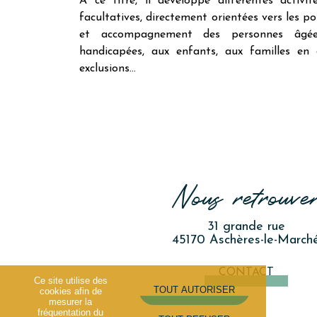
A ce titre, il développe différentes activi
facultatives, directement orientées vers les p
et accompagnement des personnes âgée
handicapées, aux enfants, aux familles en di
exclusions...
Nous retrouve
31 grande rue
45170 Aschères-le-March
CONTACT
Ce site utilise des
cookies afin de
mesurer la
fréquentation du