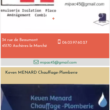
34 rue de Beaumont
06.03.97.60.27
45170 Aschères-le-Marché
mipac45@gmail.com
Keven MENARD Chauffage-Plomberie