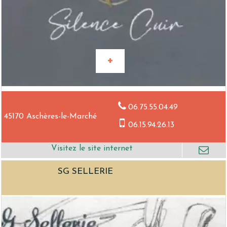
06.75.55.04.49
45170 Aschères-le-Marché
06.15.94.26.13
SG SELLERIE