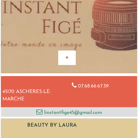
07.68.66.67.39
45170 ASCHERES-LE-
MARCHE
linstantfige45@gmail.com
BEAUTY BY LAURA