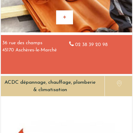
36 rue des champs
02 38 39 20 98
45170 Aschères-le-Marché
ACDC dépannage, chauffage, plomberie
& climatisation