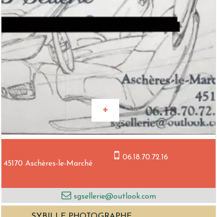
06.18.70.72.16
45170 Aschères-le-Marché
sgsellerie@outlook.com
SYBILLE PHOTOGRAPHE