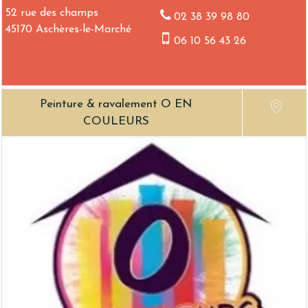
52 rue des champs
02 38 39 98 80
45170 Aschères-le-Marché
06 10 56 43 26
Peinture & ravalement O EN
COULEURS