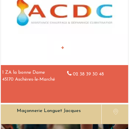
1 ZA la bonne Dame
02 38 39 30 48
45170 Aschères-le-Marché
Maçonnerie Longuet Jacques