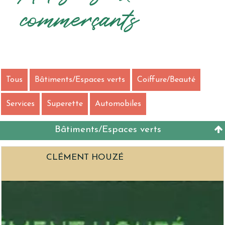
commerçants
Tous
Bâtiments/Espaces verts
Coiffure/Beauté
Services
Superette
Automobiles
Bâtiments/Espaces verts
CLÉMENT HOUZÉ