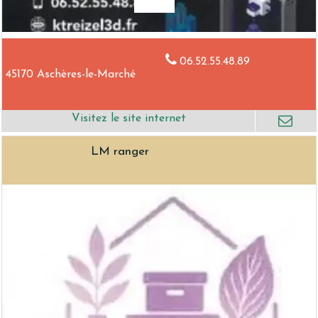
06.52.55.48.89
45170 Aschères-le-Marché
LM ranger