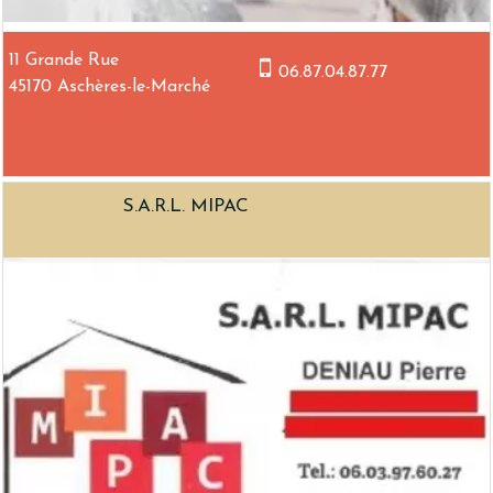
11 Grande Rue
06.87.04.87.77
45170 Aschères-le-Marché
S.A.R.L. MIPAC