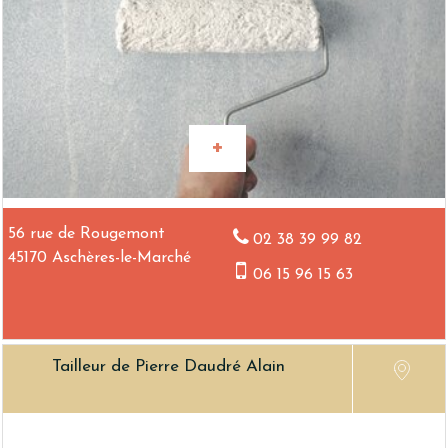
56 rue de Rougemont
02 38 39 99 82
45170 Aschères-le-Marché
06 15 96 15 63
Tailleur de Pierre Daudré Alain