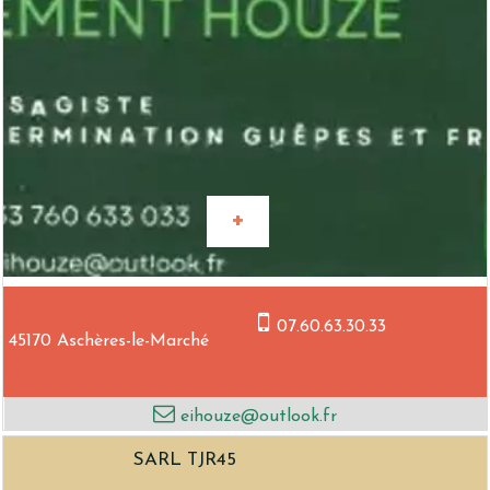
07.60.63.30.33
45170 Aschères-le-Marché
eihouze@outlook.fr
SARL TJR45