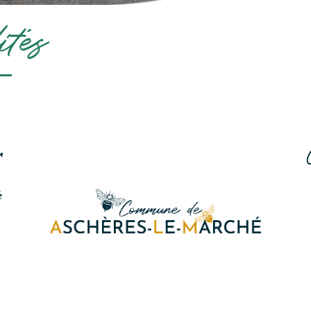
ités
r
é