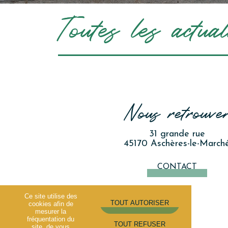
Toutes les actual
Nous retrouve
31 grande rue
45170 Aschères-le-March
CONTACT
Ce site utilise des
cookies afin de
mesurer la
fréquentation du
site, de vous