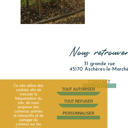
Nous retrouve
31 grande rue
45170 Aschères-le-March
CONTACT
Ce site utilise des
cookies afin de
mesurer la
fréquentation du
site, de vous
proposer des
contenus animés
PERSONNALISER
et interactifs et de
partager du
contenu sur les