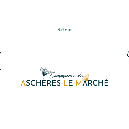
Retour
r
é